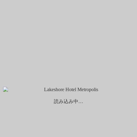
ウェットエイジで熟成させたステーキは、外はこんがり、中
は柔らかく、噛むごとに牛肉の自然な甘みをご堪能いただけ
ます。
サラダバーでは、30種類以上の新鮮な水耕野菜、切りたての
ハムやチーズの盛り合わせ、シーフードサラダに、シェフ特
製フレーバーオリーブオイル、スペイン産コールドプレス高
級オリーブオイル、バルサミコ酢、地元農家オリジナルビネ
ガーなど16種類のドレッシングをご用意しており、ヘルシー
でライトなサラダバーをお楽しみいただけます。
レークショア・ブランチ ― 究極の贅沢をあなたに
多彩で豊富な朝食をさらに発展させ、新鮮な地元食材と自然
の風味を活かした調理法で、中華・洋食・和食などの美食を
お届けします。さらに、その土地ならではの代表的な名物料
読み込み中…
理や、多彩な創作メニューも加え、美食家の皆様の食欲を存
分に満たします。
〔ブランチ料金〕
大人（12歳以上）：NT$650＋10％サービス料／1名様