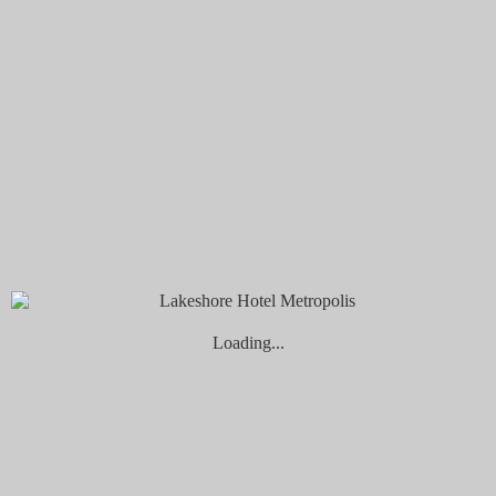
1.峨眉湖步道
【峨眉湖】為興建「大埔水庫」而形成的湖泊，同屬「獅頭山
國家風景區」範圍內，周圍綠意盎然環湖景色優美，湖面時而
有水鳥、水鴨相伴，無論是漫步在環湖步道或站在「細茅埔吊
橋」都能將青翠的湖光盡收眼底，一旁「大自然文化世界」醒
目的彌勒大佛以及油桐花季片片散落的景象也是這裡的特色之
一。
▲圖片來源：IG
@javierlun1225
地址：新竹縣峨眉鄉富興村與湖光村之間（Google導航：峨眉
湖停車場）
Loading...
步道長度：3.5公里
推薦賞桐點：二泉湖畔庭院、環湖步道
2.迴龍步道