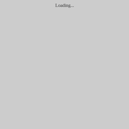
Loading...
借住一宿的山莊，而高齡的莊主朱爺爺，在登山界是享有極高聲望
單10元的清潔費，讓登山客有個像傳說般的地方可以休息、拍照留
28
作為內灣一日遊的行程。館內除了設置漫畫館，還邀請MIT文創
海拔高度約1,500公尺，是一個泰雅族部落。因為位處深山，