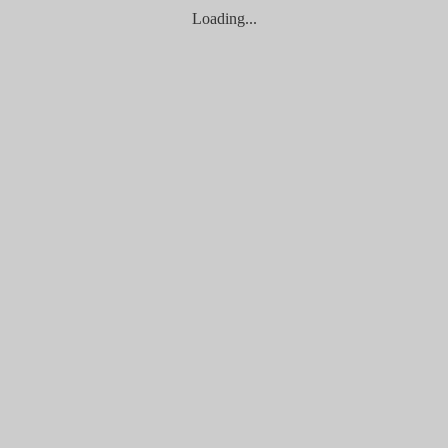
Loading...
東鎮的蕭如松藝術園區，清幽的環境、古意的巷弄與建築、靜謐
築，還能穿和服在鬧中取靜的歷史空間中，體驗彷彿置身異境的
8337
作為內灣一日遊的行程。館內除了設置漫畫館，還邀請MIT文創
海拔高度約1,500公尺，是一個泰雅族部落。因為位處深山，